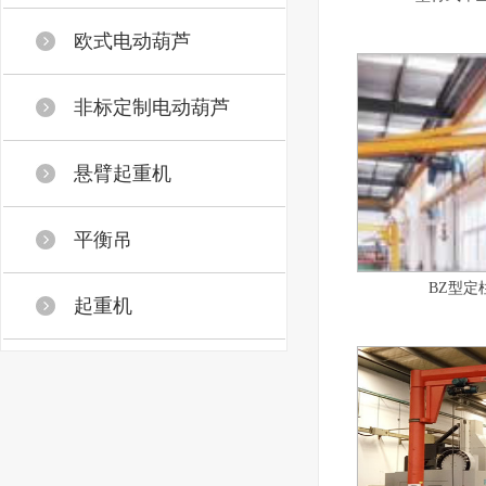
欧式电动葫芦
非标定制电动葫芦
悬臂起重机
平衡吊
BZ型定
起重机