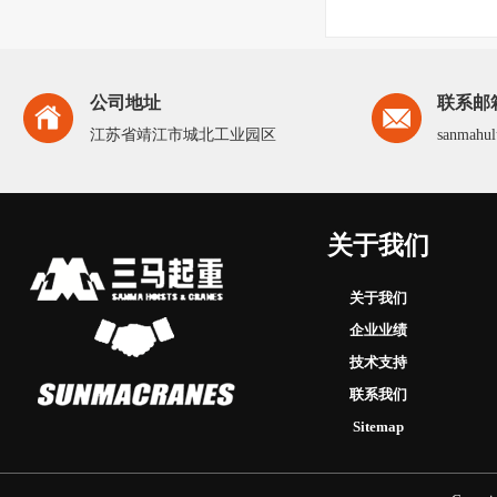
公司地址
联系邮
江苏省靖江市城北工业园区
sanmahu
关于我们
关于我们
企业业绩
技术支持
联系我们
Sitemap