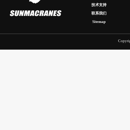
技术支持
联系我们
Sitemap
Copyr