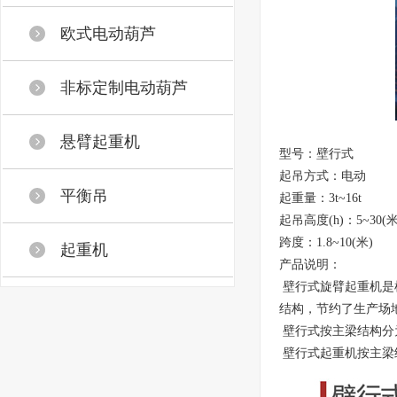
欧式电动葫芦
非标定制电动葫芦
悬臂起重机
型号：壁行式
起吊方式：电动
平衡吊
起重量：3t~16t
起吊高度(h)：5~30(米
跨度：1.8~10(米)
起重机
产品说明：
壁行式旋臂起重机是
结构，节约了生产场
壁行式按主梁结构分
壁行式起重机按主梁