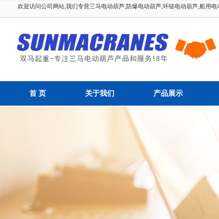
欢迎访问公司网站,我们专营三马电动葫芦,防爆电动葫芦,环链电动葫芦,船用电动
首 页
关于我们
产品展示