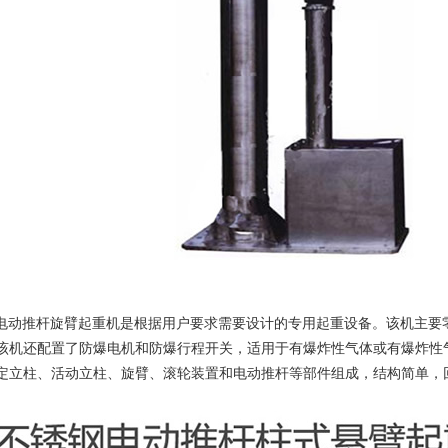
F型电动推杆旋臂起重机是根据用户要求需要设计的专用起重设备。该机主
该机还配置了防爆电机和防爆行程开关，适用于有爆炸性气体或有爆炸性
定立柱、活动立柱、旋臂、滚轮装置和电动推杆等部件组成，结构简单，回