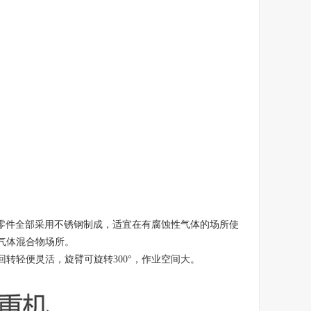
要零件全部采用不锈钢制成，适宜在有腐蚀性气体的场所使
气体混合物场所。
转轻便灵活，旋臂可旋转300°，作业空间大。