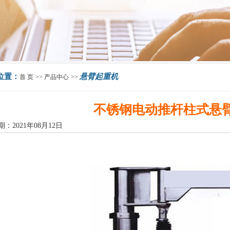
位置：
悬臂起重机
首 页
>>
产品中心
>>
不锈钢电动推杆柱式悬
：2021年08月12日