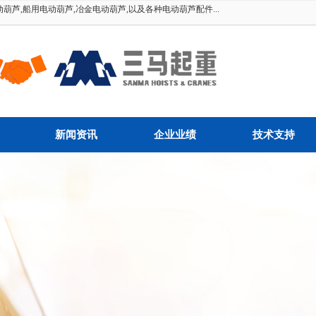
葫芦,船用电动葫芦,冶金电动葫芦,以及各种电动葫芦配件...
新闻资讯
企业业绩
技术支持