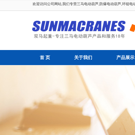
欢迎访问公司网站,我们专营三马电动葫芦,防爆电动葫芦,环链电动
首 页
关于我们
产品展示